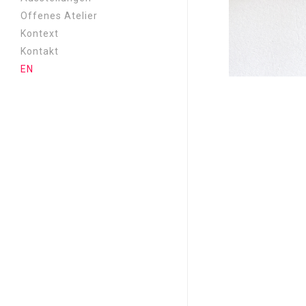
An der Grenze ein Stuhl |
Offenes Atelier
2026
Kontext
Kassandra | 2026
Kontakt
Nah und fern | 2025
EN
Metamorphose | 2024
Wo sind alle? | 2023
Aufriss | 2022
New Era | 2021