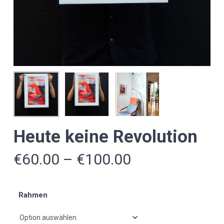
Heute keine Revolution
Preisspanne:
€
60.00
–
€
100.00
€60.00
bis
Rahmen
€100.00