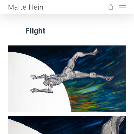
Menu
Skip
Malte Hein
to
main
Flight
content